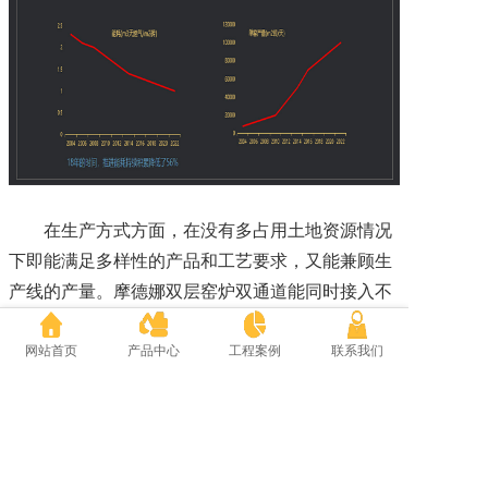
在生产方式方面，在没有多占用土地资源情况
下即能满足多样性的产品和工艺要求，又能兼顾生
产线的产量。摩德娜双层窑炉双通道能同时接入不
同施釉线或储坯系统输出的待烧砖坯，双线程能同
时独立进行不同产品的精致烧成，同时兼顾产量，
网站首页
产品中心
工程案例
联系我们
能够快速转换规格，产品优等率达到了95%以上。
在保证质量和产量的前提条件下，满足了高端客户
对产品品类的丰富性和多样性审美的要求。